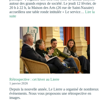
autour des grands enjeux de société. Le jeudi 12 février, de
20 h à 22 h, la Maison des Arts (26 rue de Saint-Nazaire)
accueillera une table ronde intitulée « Le service…
Lire la
:
suite
Le
Lierre
à
l’Université
Populaire
de
Saint-
Herblain
!
Rétrospective : cet hiver au Lierre
1 janvier 2026
Depuis la nouvelle année, Le Lierre a organisé de nombreux
évènements. Nous vous proposons une rétrospective en
images.