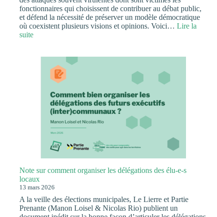
fonctionnaires qui choisissent de contribuer au débat public,
et défend la nécessité de préserver un modèle démocratique
où coexistent plusieurs visions et opinions. Voici…
Lire la
:
suite
Tribune
au
Monde
« Notre
fonction
publique
doit
concilier
citoyenneté,
pluralisme
et
impartialité »
Note sur comment organiser les délégations des élu-e-s
locaux
13 mars 2026
A la veille des élections municipales, Le Lierre et Partie
Prenante (Manon Loisel & Nicolas Rio) publient un
document inédit sur la bonne façon d’articuler les délégations