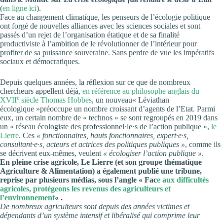
(
en ligne ici
).
Face au changement climatique, les penseurs de l’écologie politique
ont forgé de nouvelles alliances avec les sciences sociales et sont
passés d’un rejet de l’organisation étatique et de sa finalité
productiviste à l’ambition de le révolutionner de l’intérieur pour
profiter de sa puissance souveraine. Sans perdre de vue les impératifs
sociaux et démocratiques.
Depuis quelques années, la réflexion sur ce que de nombreux
chercheurs appellent déjà,
en référence au philosophe anglais du
e
XVII
siècle Thomas Hobbes
, un nouveau« Léviathan
écologique »préoccupe un nombre croissant d’agents de l’Etat. Parmi
eux, un certain nombre de « technos » se sont regroupés en 2019 dans
un « réseau écologiste des professionnel·le·s de l’action publique »,
le
Lierre
. Ces
« fonctionnaires, hauts fonctionnaires, expert·e·s,
consultant·e·s, acteurs et actrices des politiques publiques »
, comme ils
se décrivent eux-mêmes, veulent
« écologiser l’action publique »
.
En pleine crise agricole, Le Lierre (et son groupe thématique
Agriculture & Alimentation) a également publié une tribune,
reprise par plusieurs médias, sous l’angle « Fac
e aux difficultés
agricoles, protégeons les revenus des agriculteurs et
l’environnement
« .
De nombreux agriculteurs sont depuis des années victimes et
dépendants d’un système intensif et libéralisé qui comprime leur