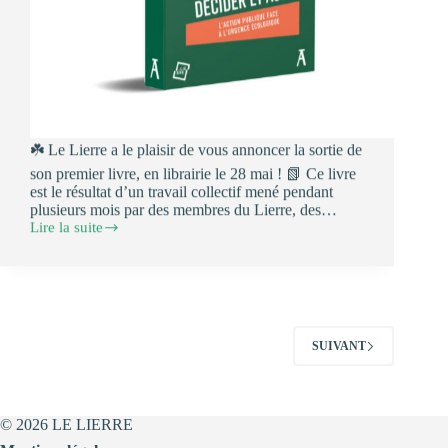
☘️ Le Lierre a le plaisir de vous annoncer la sortie de
son premier livre, en librairie le 28 mai ! 📗 Ce livre
est le résultat d’un travail collectif mené pendant
plusieurs mois par des membres du Lierre, des…
Lire la suite
Sortie
du
premier
livre
du
Lierre
:
SUIVANT
Décider
et
agir,
l’action
publique
© 2026 LE LIERRE
face