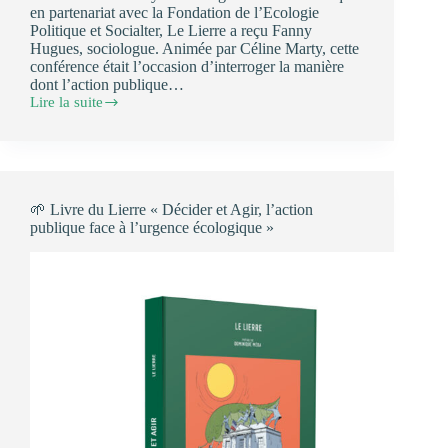
en partenariat avec la Fondation de l’Ecologie
Politique et Socialter, Le Lierre a reçu Fanny
Hugues, sociologue. Animée par Céline Marty, cette
conférence était l’occasion d’interroger la manière
dont l’action publique…
Lire la suite
☘️
Conférence
:
écologie
populaire
et
🌱 Livre du Lierre « Décider et Agir, l’action
action
publique face à l’urgence écologique »
publique
?