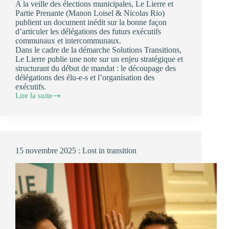
A la veille des élections municipales, Le Lierre et
Partie Prenante (Manon Loisel & Nicolas Rio)
publient un document inédit sur la bonne façon
d’articuler les délégations des futurs exécutifs
communaux et intercommunaux.
Dans le cadre de la démarche Solutions Transitions,
Le Lierre publie une note sur un enjeu stratégique et
structurant du début de mandat : le découpage des
délégations des élu-e-s et l’organisation des
exécutifs.
Lire la suite
Note
sur
comment
organiser
les
délégations
15 novembre 2025 : Lost in transition
des
élu-
e-
s
locaux