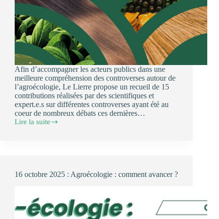
Afin d’accompagner les acteurs publics dans une
meilleure compréhension des controverses autour de
l’agroécologie, Le Lierre propose un recueil de 15
contributions réalisées par des scientifiques et
expert.e.s sur différentes controverses ayant été au
coeur de nombreux débats ces dernières…
Lire la suite
🌱
Agroécologie
:
recueil
de
15
16 octobre 2025 : Agroécologie : comment avancer ?
controverses
éclairées
par
la
science