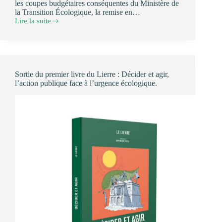
les coupes budgétaires conséquentes du Ministère de
la Transition Écologique, la remise en…
Lire la suite
Transformer
l’action
publique,
plutôt
que
renoncer
Sortie du premier livre du Lierre : Décider et agir,
!
l’action publique face à l’urgence écologique.