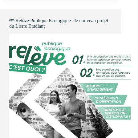
2025
:
Agroécologie
:
🤲 Relève Publique Ecologique : le nouveau projet
comment
du Lierre Etudiant
avancer
?