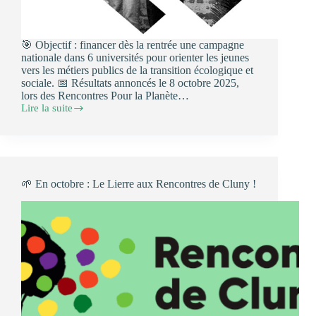
🎯 Objectif : financer dès la rentrée une campagne
nationale dans 6 universités pour orienter les jeunes
vers les métiers publics de la transition écologique et
sociale. 📅 Résultats annoncés le 8 octobre 2025,
lors des Rencontres Pour la Planète…
Lire la suite
🤲
Relève
Publique
Ecologique
:
le
🌱 En octobre : Le Lierre aux Rencontres de Cluny !
nouveau
projet
du
Lierre
Etudiant