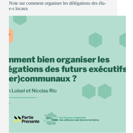
Note sur comment organiser les délégations des élu-
à
e-s locaux
la
crise
du
cadmium