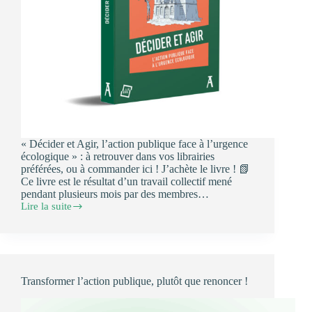
« Décider et Agir, l’action publique face à l’urgence
écologique » : à retrouver dans vos librairies
préférées, ou à commander ici ! J’achète le livre ! 📗
Ce livre est le résultat d’un travail collectif mené
pendant plusieurs mois par des membres…
Lire la suite
🌱
Livre
du
Lierre
« Décider
et
Transformer l’action publique, plutôt que renoncer !
Agir,
l’action
publique