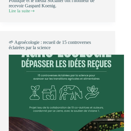
Politique et le média Socialter ont l'honneur de
recevoir Gaspard Koenig.
Lire la suite
6
novembre
2026
:
rencontre
avec
🌱 Agroécologie : recueil de 15 controverses
Gaspard
éclairées par la science
Koenig