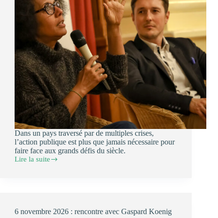
Dans un pays traversé par de multiples crises,
l’action publique est plus que jamais nécessaire pour
faire face aux grands défis du siècle.
Lire la suite
15
novembre
2025
:
Lost
in
6 novembre 2026 : rencontre avec Gaspard Koenig
transition