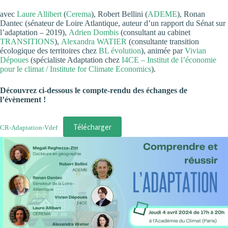
avec
Laure Allibert
(
Cerema
), Robert Bellini (
ADEME
), Ronan
Dantec (sénateur de Loire Atlantique, auteur d’un rapport du Sénat sur
l’adaptation – 2019),
Adrien Dombis
(consultant au cabinet
TRANSITIONS
),
Alexandra WATIER
(consultante transition
écologique des territoires chez
BL évolution
), animée par
Vivian
Dépoues
(spécialiste Adaptation chez
I4CE – Institut de l’économie
pour le climat / Institute for Climate Economics
).
Découvrez ci-dessous le compte-rendu des échanges de
l’évènement !
Télécharger
CR-Adaptation-Vdef