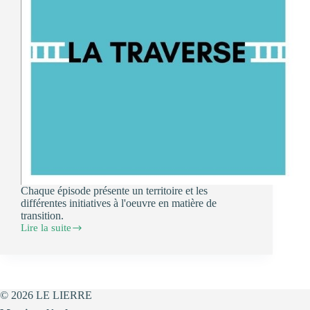
Chaque épisode présente un territoire et les
différentes initiatives à l'oeuvre en matière de
transition.
Lire la suite
À
découvrir
:
Les
podcasts
écologiques
© 2026 LE LIERRE
de