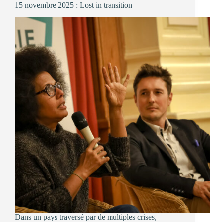
15 novembre 2025 : Lost in transition
fillières
agricoles
:
découvrez
la
nouvelle
note
du
Lierre
🌾​
Dans un pays traversé par de multiples crises,