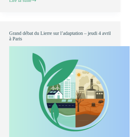
Lire la suite
Quelles
actions
pour
répondre
aux
atteintes
Grand débat du Lierre sur l’adaptation – jeudi 4 avril
à
à Paris
l’environnement
?
🌱
Compte-
rendu
du
29
juin