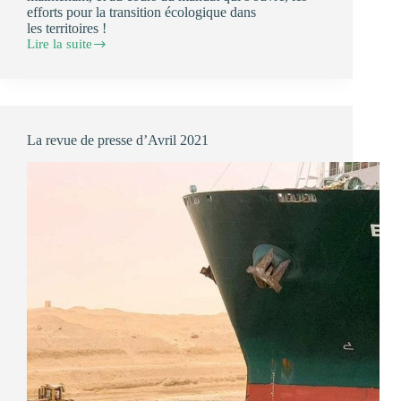
efforts pour la transition écologique dans
les territoires !
Lire la suite
Tribune
dans
la
Gazette
des
communes
La revue de presse d’Avril 2021