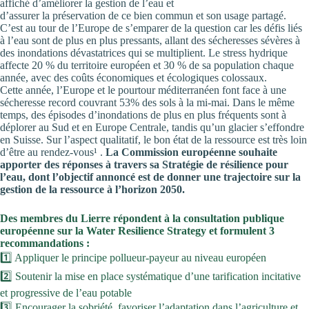
affiché d’améliorer la gestion de l’eau et
d’assurer la préservation de ce bien commun et son usage partagé.
C’est au tour de l’Europe de s’emparer de la question car les défis liés
à l’eau sont de plus en plus pressants, allant des sécheresses sévères à
des inondations dévastatrices qui se multiplient. Le stress hydrique
affecte 20 % du territoire européen et 30 % de sa population chaque
année, avec des coûts économiques et écologiques colossaux.
Cette année, l’Europe et le pourtour méditerranéen font face à une
sécheresse record couvrant 53% des sols à la mi-mai. Dans le même
temps, des épisodes d’inondations de plus en plus fréquents sont à
déplorer au Sud et en Europe Centrale, tandis qu’un glacier s’effondre
en Suisse. Sur l’aspect qualitatif, le bon état de la ressource est très loin
d’être au rendez-vous¹ .
La Commission européenne souhaite
apporter des réponses à travers sa Stratégie de résilience pour
l’eau, dont l’objectif annoncé est de donner une trajectoire sur la
gestion de la ressource à l’horizon 2050.
Des membres du Lierre répondent à la consultation publique
européenne sur la Water Resilience Strategy et formulent 3
recommandations :
1️⃣ Appliquer le principe pollueur-payeur au niveau européen
2️⃣ Soutenir la mise en place systématique d’une tarification incitative
et progressive de l’eau potable
3️⃣ Encourager la sobriété, favoriser l’adaptation dans l’agriculture et