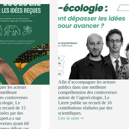
Afin d’accompagner les acteurs
er les acteurs
publics dans une meilleure
 meilleure
compréhension des controverses
es controverses
autour de l’agroécologie, Le
cologie, Le
Lierre publie un recueil de 16
 recueil de 15
contributions réalisées par des
lisées par des
scientifiques.
xpert.e.s sur
Lire la suite
16
overses ayant été
octobre
reux débats ces