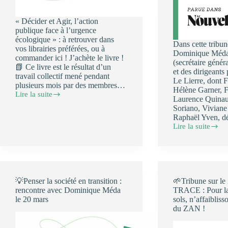
« Décider et Agir, l’action
publique face à l’urgence
écologique » : à retrouver dans
Dans cette tribun
vos librairies préférées, ou à
Dominique Méda
commander ici ! J’achète le livre !
(secrétaire géné
📗 Ce livre est le résultat d’un
et des dirigeants
travail collectif mené pendant
Le Lierre, dont 
plusieurs mois par des membres…
Hélène Garner, F
Lire la suite
🌱
Laurence Quinaut
Livre
Soriano, Viviane
du
Raphaël Yven, d
Lierre
Lire la suite
☘️
« Décider
et
Tribune
Agir,
du
l’action
Lierre
publique
:
face
l’action
💡Penser la société en transition :
🌱Tribune sur le
à
publique
rencontre avec Dominique Méda
TRACE : Pour la
l’urgence
et
le 20 mars
sols, n’affaibliss
écologique »
ses
du ZAN !
agents
ont