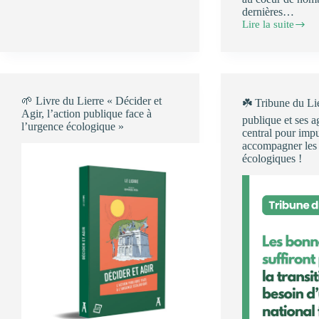
:
dernières…
rencontre
Lire la suite
avec
🌱
Gaspard
Agroécologie
Koenig
:
recueil
de
15
🌱 Livre du Lierre « Décider et
controverses
☘️ Tribune du Lie
Agir, l’action publique face à
éclairées
publique et ses a
l’urgence écologique »
par
central pour impu
la
accompagner les 
science
écologiques !