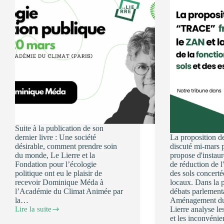
un
rôle
central
pour
impulser
et
accompagner
les
transformations
écologiques
!
Suite à la publication de son
dernier livre : Une société
La proposition 
désirable, comment prendre soin
discuté mi-mars 
du monde, Le Lierre et la
propose d'instaur
Fondation pour l’écologie
de réduction de l'
politique ont eu le plaisir de
des sols concerté
recevoir Dominique Méda à
locaux. Dans la 
l’Académie du Climat Animée par
débats parlementa
la…
Aménagement du t
Lire la suite
Lierre analyse l
💡
et les inconvénie
Penser