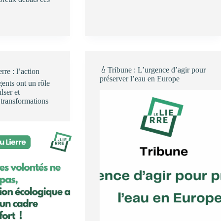
2025
:
Agroécologie
:
comment
avancer
?
💧Tribune : L’urgence d’agir pour
rre : l’action
préserver l’eau en Europe
gents ont un rôle
lser et
transformations