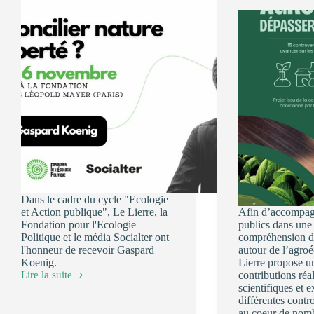
Dans le cadre du cycle "Ecologie
et Action publique", Le Lierre, la
Afin d’accompagn
Fondation pour l'Ecologie
publics dans une
Politique et le média Socialter ont
compréhension d
l'honneur de recevoir Gaspard
autour de l’agroé
Koenig.
Lierre propose un
Lire la suite
contributions réa
6
scientifiques et e
novembre
différentes contr
2026
au coeur de nomb