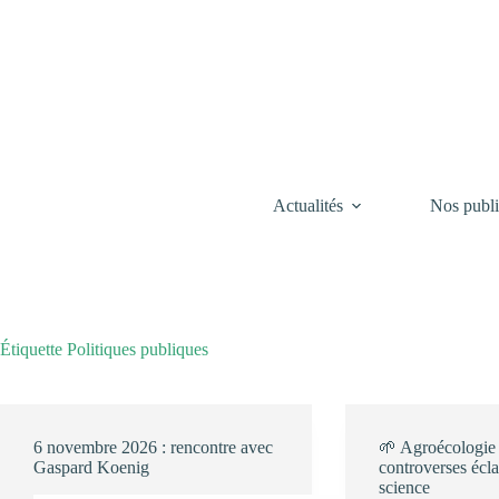
Passer
au
contenu
Actualités
Nos publi
Étiquette
Politiques publiques
6 novembre 2026 : rencontre avec
🌱 Agroécologie 
Gaspard Koenig
controverses écla
science