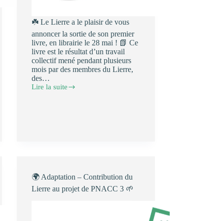
☘️ Le Lierre a le plaisir de vous
annoncer la sortie de son premier
livre, en librairie le 28 mai ! 📗 Ce
livre est le résultat d’un travail
collectif mené pendant plusieurs
mois par des membres du Lierre,
des…
Lire la suite
Sortie
du
premier
livre
du
Lierre
:
Décider
et
agir,
l’action
🌍 Adaptation – Contribution du
publique
Lierre au projet de PNACC 3 🌱
face
à
l’urgence
écologique.