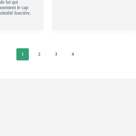
de loi qui
Découvrez
eusement le cap
le
obriété foncière.
guide
« RH
&
transition
écologique »
du
Lierre
&
1
2
3
4
FPTE