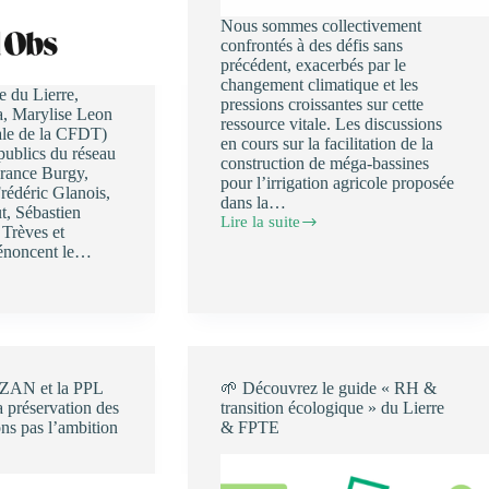
Nous sommes collectivement
confrontés à des défis sans
précédent, exacerbés par le
changement climatique et les
e du Lierre,
pressions croissantes sur cette
, Marylise Leon
ressource vitale. Les discussions
rale de la CFDT)
en cours sur la facilitation de la
 publics du réseau
construction de méga-bassines
France Burgy,
pour l’irrigation agricole proposée
rédéric Glanois,
dans la…
, Sébastien
Lire la suite
💧
 Trèves et
Tribune
énoncent le…
:
L’urgence
d’agir
pour
préserver
l’eau
en
 ZAN et la PPL
🌱 Découvrez le guide « RH &
Europe
 préservation des
transition écologique » du Lierre
ons pas l’ambition
& FPTE