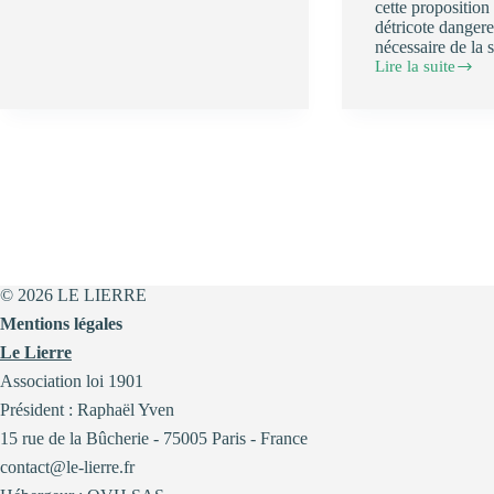
cette proposition 
la
détricote danger
société
nécessaire de la s
en
Lire la suite
transition
🌱
:
Tribune
rencontre
sur
avec
le
Dominique
ZAN
Méda
et
le
la
20
PPL
mars
TRACE
:
Pour
la
© 2026 LE LIERRE
préservation
des
Mentions légales
sols,
Le Lierre
n’affaiblissons
pas
Association loi 1901
l’ambition
Président : Raphaël Yven
du
ZAN
15 rue de la Bûcherie - 75005 Paris - France
!
contact@le-lierre.fr