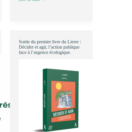
🤲
Relève
Publique
Ecologique
:
le
nouveau
projet
du
Sortie du premier livre du Lierre :
Lierre
Décider et agir, l’action publique
Etudiant
face à l’urgence écologique.