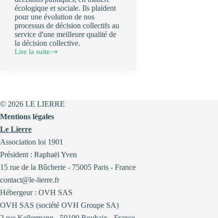
écologique et sociale. Ils plaident
pour une évolution de nos
processus de décision collectifs au
service d'une meilleure qualité de
la décision collective.
Lire la suite
Notre
tribune
dans
Le
Monde
sur
© 2026 LE LIERRE
les
« problèmes
Mentions légales
sournois »
Le Lierre
et
l’amélioration
Association loi 1901
de
nos
Président : Raphaël Yven
processus
15 rue de la Bûcherie - 75005 Paris - France
de
décision
contact@le-lierre.fr
collectifs
Hébergeur : OVH SAS
OVH SAS (société OVH Groupe SA)
2 rue Kellermann - 59100 Roubaix - France