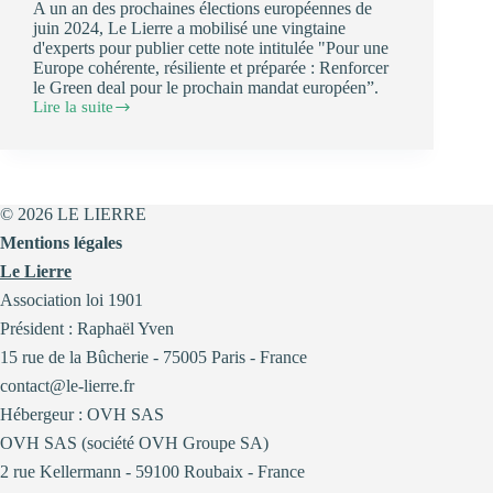
A un an des prochaines élections européennes de
juin 2024, Le Lierre a mobilisé une vingtaine
d'experts pour publier cette note intitulée "Pour une
Europe cohérente, résiliente et préparée : Renforcer
le Green deal pour le prochain mandat européen”.
Lire la suite
Note
pour
une
Europe
cohérente,
résiliente
© 2026 LE LIERRE
et
Mentions légales
préparée
Le Lierre
Association loi 1901
Président : Raphaël Yven
15 rue de la Bûcherie - 75005 Paris - France
contact@le-lierre.fr
Hébergeur : OVH SAS
OVH SAS (société OVH Groupe SA)
2 rue Kellermann - 59100 Roubaix - France