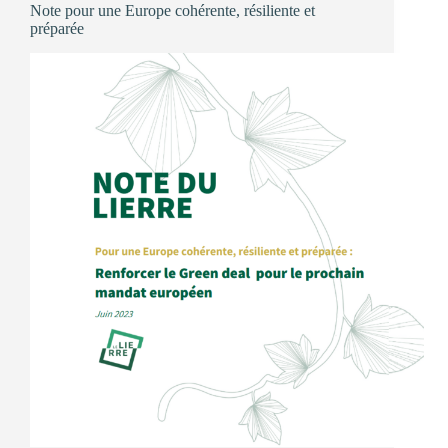
Note pour une Europe cohérente, résiliente et
?
préparée
Notre
événement
à
Bruxelles