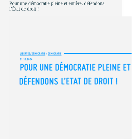
Pour une démocratie pleine et entière, défendons
doit
l’État de droit !
concilier
citoyenneté,
pluralisme
et
impartialité »