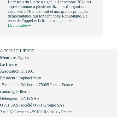
Le réseau du Lierre a signé le 1er octobre 2024 cet
appel commun à plusieurs dizaines d’organisations
attachées à l’État de droit et aux grands principes
démocratiques qui fondent notre République. Le
texte de l’appel et la liste des signataires…
Lire la suite
Pour
une
démocratie
pleine
et
entière,
© 2026 LE LIERRE
défendons
Mentions légales
l’État
de
Le Lierre
droit !
Association loi 1901
Président : Raphaël Yven
15 rue de la Bûcherie - 75005 Paris - France
contact@le-lierre.fr
Hébergeur : OVH SAS
OVH SAS (société OVH Groupe SA)
2 rue Kellermann - 59100 Roubaix - France