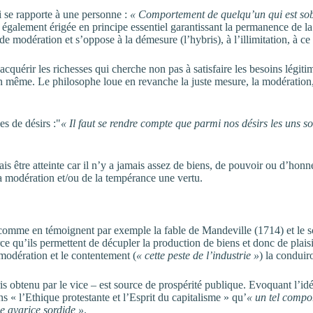
ui se rapporte à une personne :
« Comportement de quelqu’un qui est sob
e également érigée en principe essentiel garantissant la permanence de la
e modération et s’oppose à la démesure (l’hybris), à l’illimitation, à ce q
cquérir les richesses qui cherche non pas à satisfaire les besoins légit
n même. Le philosophe loue en revanche la juste mesure, la modération, 
es de désirs :
« Il faut se rendre compte que parmi nos désirs les uns son
mais être atteinte car il n’y a jamais assez de biens, de pouvoir ou d’hon
 la modération et/ou de la tempérance une vertu.
comme en témoignent par exemple la fable de Mandeville (1714) et le sca
rce qu’ils permettent de décupler la production de biens et donc de plai
 modération et le contentement (
« cette peste de l’industrie »
) la conduiro
mpris obtenu par le vice – est source de prospérité publique. Evoquant l
« l’Ethique protestante et l’Esprit du capitalisme » qu’
« un tel compor
e avarice sordide »
.