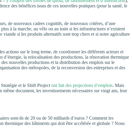
es –
y compris des formes de quota, de rationnement et d’interdiction
),
idence des bénéfices issus de ces nouvelles pratiques (pour la santé, le
eurs, de nouveaux cadres cognitifs, de nouveaux critères, d’une
s à la marche, au vélo ou au train si les infrastructures n’existent
e si les produits alternatifs sont trop chers et si notre agriculture
 actions sur le long terme, de coordonner les différents acteurs et
 d’énergie, la relocalisation des productions, la rénovation thermique
 des nouvelles productions et la distribution des emplois sur le
réorganisation des métropoles, de la reconversion des entreprises et des
ratégie et le Shift Project
ont fait des projections d’emplois
. Mais
n même document, les investissements nécessaires sur vingt ans, leur
saires sont-ils de 20 ou de 50 milliards d’euros ? Comment les
ion thermique des bâtiments qui doit être accélérée et globale ? Nous