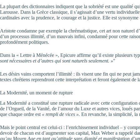
La plupart des dictionnaires indiquent que la sobriété est une qualité q
Larousse. Dans la Grèce classique, il s’agissait d’une vertu individuell
cardinales avec la prudence, le courage et la justice. Elle est synonyme d
Aristote condamne par exemple la chrématistique, cet art non naturel d’a
d’un processus illimité, d’un mauvais infini, condamné pour cette raiso
profondément politiques.
Dans la « Lettre à Ménécée », Epicure affirme qu’il existe plusieurs typ
sont nécessaires et d’autres qui sont naturels seulement. »
Les désirs vains comportent l’illimité : ils visent une fin qui ne peut ja
textes chrétiens reprendront cette interprétation et feront également de
La Modernité, un moment de rupture
La Modernité a constitué une rupture radicale avec cette configuration 
de l’Orgueil, de la Vanité, de l’amour du Luxe et autres vices, loués pa
que chaque ordre est
« rempli de vices ».
En revanche, la simplicité, la
Mais le point central est celui-ci : l’enrichissement individuel – y co
devoir de chacun est d’augmenter son capital, Max Weber a rappelé dans 
qu’au Moyen Age en tant qu’attitude sans dignité et manifestation d’un