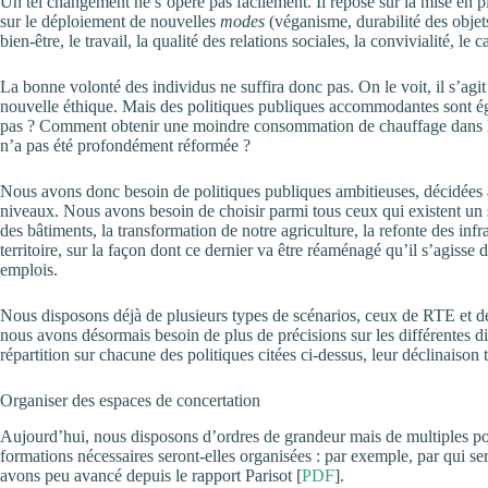
Un tel changement ne s’opère pas facilement. Il repose sur la mise en p
sur le déploiement de nouvelles
modes
(véganisme, durabilité des objets
bien-être, le travail, la qualité des relations sociales, la convivialité, le
La bonne volonté des individus ne suffira donc pas. On le voit, il s’agi
nouvelle éthique. Mais des politiques publiques accommodantes sont éga
pas ? Comment obtenir une moindre consommation de chauffage dans les 
n’a pas été profondément réformée ?
Nous avons donc besoin de politiques publiques ambitieuses, décidées au
niveaux. Nous avons besoin de choisir parmi tous ceux qui existent un s
des bâtiments, la transformation de notre agriculture, la refonte des inf
territoire, sur la façon dont ce dernier va être réaménagé qu’il s’agisse d
emplois.
Nous disposons déjà de plusieurs types de scénarios, ceux de RTE et d
nous avons désormais besoin de plus de précisions sur les différentes 
répartition sur chacune des politiques citées ci-dessus, leur déclinaison t
Organiser des espaces de concertation
Aujourd’hui, nous disposons d’ordres de grandeur mais de multiples poi
formations nécessaires seront-elles organisées : par exemple, par qui se
avons peu avancé depuis le rapport Parisot [
PDF
].