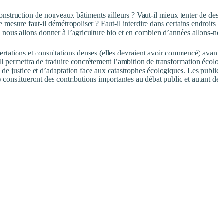
nstruction de nouveaux bâtiments ailleurs ? Vaut-il mieux tenter de desse
 mesure faut-il démétropoliser ? Faut-il interdire dans certains endroits
e nous allons donner à l’agriculture bio et en combien d’années allons-n
ertations et consultations denses (elles devraient avoir commencé) avant 
s. Il permettra de traduire concrètement l’ambition de transformation éco
 de justice et d’adaptation face aux catastrophes écologiques. Les publica
nstitueront des contributions importantes au débat public et autant de 