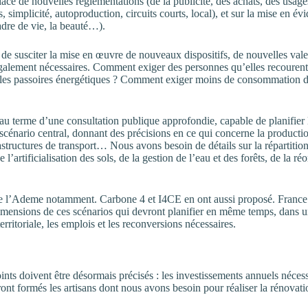
lace de nouvelles réglementations (de la publicité, des achats, des usag
, simplicité, autoproduction, circuits courts, local), et sur la mise en év
 cadre de vie, la beauté…).
t de susciter la mise en œuvre de nouveaux dispositifs, de nouvelles val
lement nécessaires. Comment exiger des personnes qu’elles recourent plu
passoires énergétiques ? Comment exiger moins de consommation de viand
 terme d’une consultation publique approfondie, capable de planifier les
cénario central, donnant des précisions en ce qui concerne la production
rastructures de transport… Nous avons besoin de détails sur la répartition
e l’artificialisation des sols, de la gestion de l’eau et des forêts, de la 
e l’Ademe notamment. Carbone 4 et I4CE en ont aussi proposé. France St
dimensions de ces scénarios qui devront planifier en même temps, dans u
erritoriale, les emplois et les reconversions nécessaires.
nts doivent être désormais précisés : les investissements annuels néces
ront formés les artisans dont nous avons besoin pour réaliser la rénovat