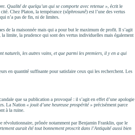
re. Qualité de quelqu’un qui se comporte avec retenue »
, écrit le
 cité. Chez Platon, la tempérance (
sôphrosunê
) est l’une des vertus
ui n’a pas de fin, ni de limites.
imes de la maisonnée mais qui a pour but le maximum de profit. Il s’agit
la limite, la prudence qui sont des vertus individuelles mais également
t naturels, les autres vains, et que parmi les premiers, il y en a qui
neurs en quantité suffisante pour satisfaire ceux qui les recherchent. Les
ndale que sa publication a provoqué : il s’agit en effet d’une apologie
sirs. La Nation
« jouit d’une heureuse prospérité »
précisément parce
nt à la ruine.
’idée révolutionnaire, prônée notamment par Benjamin Franklin, que le
tement aurait été tout bonnement proscrit dans l’Antiquité aussi bien