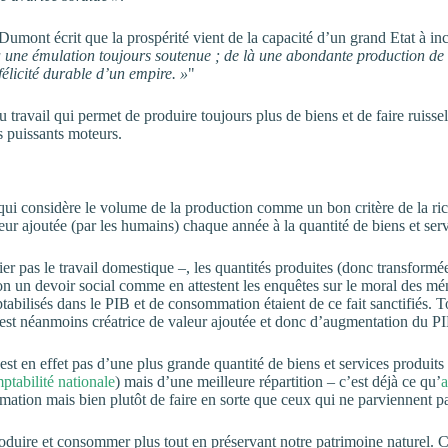
nt écrit que la prospérité vient de la capacité d’un grand Etat à incit
 une émulation toujours soutenue ; de là une abondante production de 
félicité durable d’un empire. »
 travail qui permet de produire toujours plus de biens et de faire ruiss
s puissants moteurs.
i considère le volume de la production comme un bon critère de la riche
ur ajoutée (par les humains) chaque année à la quantité de biens et servi
ier pas le travail domestique –, les quantités produites (donc transform
sinon un devoir social comme en attestent les enquêtes sur le moral de
bilisés dans le PIB et de consommation étaient de ce fait sanctifiés. To
est néanmoins créatrice de valeur ajoutée et donc d’augmentation du PIB
t en effet pas d’une plus grande quantité de biens et services produits
ptabilité nationale
) mais d’une meilleure répartition – c’est déjà ce qu’
a
ion mais bien plutôt de faire en sorte que ceux qui ne parviennent pas a
roduire et consommer plus tout en préservant notre patrimoine naturel. C