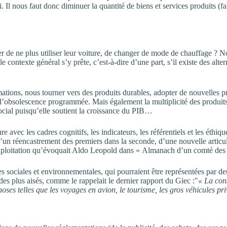
pari. Il nous faut donc diminuer la quantité de biens et services produit
ider de ne plus utiliser leur voiture, de changer de mode de chauffage ?
le contexte général s’y prête, c’est-à-dire d’une part, s’il existe des alt
ns, nous tourner vers des produits durables, adopter de nouvelles pra
l’obsolescence programmée. Mais également la multiplicité des produits, 
ocial puisqu’elle soutient la croissance du PIB…
 avec les cadres cognitifs, les indicateurs, les référentiels et les ét
’un réencastrement des premiers dans la seconde, d’une nouvelle articulat
exploitation qu’évoquait Aldo Leopold dans « Almanach d’un comté des 
s sociales et environnementales, qui pourraient être représentées par de
es plus aisés, comme le rappelait le dernier rapport du Giec :
« La con
oses telles que les voyages en avion, le tourisme, les gros véhicules pr