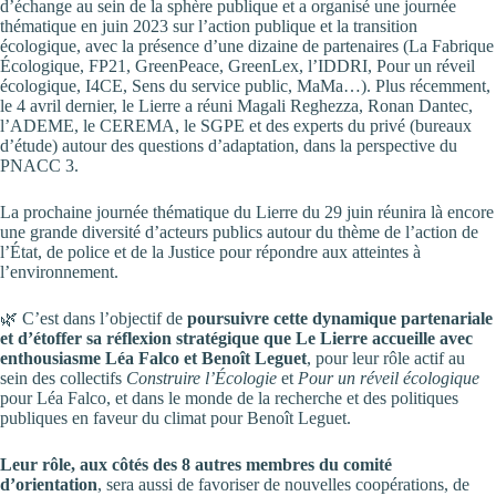
d’échange au sein de la sphère publique et a organisé une journée
thématique en juin 2023 sur l’action publique et la transition
écologique, avec la présence d’une dizaine de partenaires (La Fabrique
Écologique, FP21, GreenPeace, GreenLex, l’IDDRI, Pour un réveil
écologique, I4CE, Sens du service public, MaMa…). Plus récemment,
le 4 avril dernier, le Lierre a réuni Magali Reghezza, Ronan Dantec,
l’ADEME, le CEREMA, le SGPE et des experts du privé (bureaux
d’étude) autour des questions d’adaptation, dans la perspective du
PNACC 3.
La prochaine journée thématique du Lierre du 29 juin réunira là encore
une grande diversité d’acteurs publics autour du thème de l’action de
l’État, de police et de la Justice pour répondre aux atteintes à
l’environnement.
🌿 C’est dans l’objectif de
poursuivre cette dynamique partenariale
et d’étoffer sa réflexion stratégique que Le Lierre accueille avec
enthousiasme Léa Falco et Benoît Leguet
, pour leur rôle actif au
sein des collectifs
Construire l’Écologie
et
Pour un réveil écologique
pour Léa Falco, et dans le monde de la recherche et des politiques
publiques en faveur du climat pour Benoît Leguet.
Leur rôle, aux côtés des 8 autres membres du comité
d’orientation
, sera aussi de favoriser de nouvelles coopérations, de