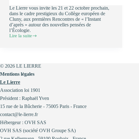
Le Lierre vous invite les 21 et 22 octobre prochain,
dans le cadre prestigieux du Collège européen de
Cluny, aux premières Rencontres de « l’Instant
d’après » autour des nouvelles pensées de
l’Écologie.
Lire la suite
Participez
aux
1e
Rencontres
de
« l’Instant
© 2026 LE LIERRE
d’après »
Mentions légales
autour
des
Le Lierre
nouvelles
Association loi 1901
pensée
de
Président : Raphaël Yven
l’écologie
15 rue de la Bûcherie - 75005 Paris - France
contact@le-lierre.fr
Hébergeur : OVH SAS
OVH SAS (société OVH Groupe SA)
2 rue Kellermann - 59100 Roubaix - France