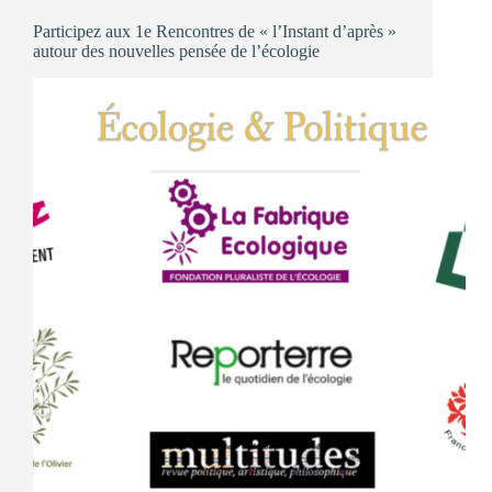
des
Participez aux 1e Rencontres de « l’Instant d’après »
pensées
autour des nouvelles pensée de l’écologie
de
l’écologie
de
Cluny
de
mars
2024