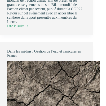
mondial de l’action climat, afin de présenter les
grands enseignements de son Bilan mondial de
l’action climat par secteur, publié durant la COP27.
Retour sur cet événement avec en accès libre la
synthèse du rapport présentée aux membres du
Lierre.
Lire la suite
Bilan
mondial
2022
de
l’action
climat
Dans les médias : Gestion de l’eau et canicules en
France