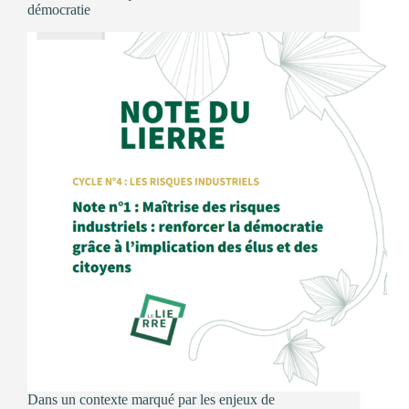
démocratie
changer
les
règles
du
jeu
Dans un contexte marqué par les enjeux de