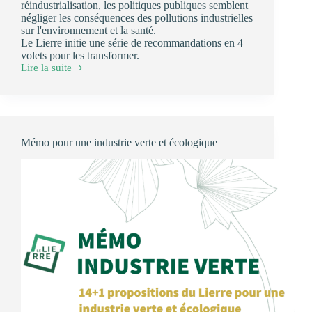
réindustrialisation, les politiques publiques semblent
négliger les conséquences des pollutions industrielles
sur l'environnement et la santé.
Le Lierre initie une série de recommandations en 4
volets pour les transformer.
Lire la suite
Note
1
sur
les
risques
industriels
Mémo pour une industrie verte et écologique
:
renforcer
la
démocratie