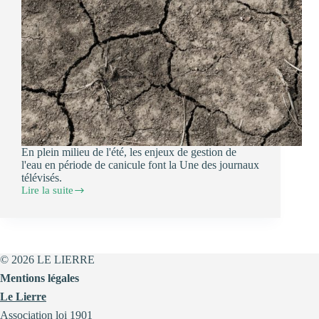
En plein milieu de l'été, les enjeux de gestion de
l'eau en période de canicule font la Une des journaux
télévisés.
Lire la suite
Dans
les
médias
:
Gestion
de
© 2026 LE LIERRE
l’eau
Mentions légales
et
canicules
Le Lierre
en
Association loi 1901
France