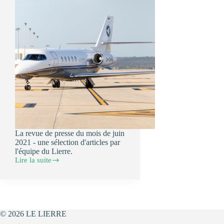
La revue de presse du mois de juin
2021 - une sélection d'articles par
l'équipe du Lierre.
Lire la suite
La
revue
de
presse
de
Juin
© 2026 LE LIERRE
2021