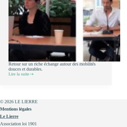
Retour sur un riche échange autour des mobilités
douces et durables.
Lire la suite
Retour
sur
le
DMDM
:
Les
© 2026 LE LIERRE
mobilités
Mentions légales
Le Lierre
Association loi 1901