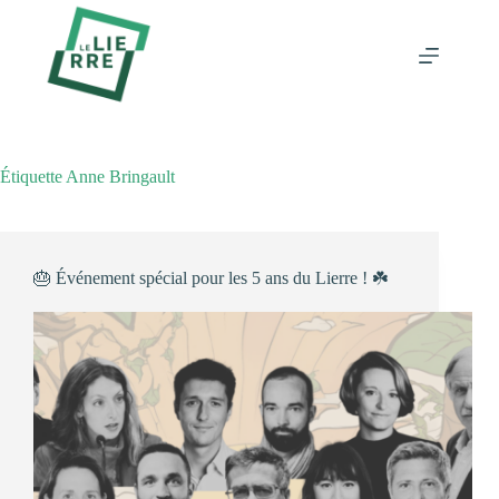
Passer
au
contenu
Étiquette
Anne Bringault
🎂 Événement spécial pour les 5 ans du Lierre ! ☘️