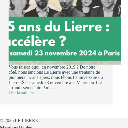
Vous faisiez quoi, en novembre 2019 ? De notre
côté, nous lancions Le Lierre avec une trentaine de
pionniers ! 5 ans après, nous fêtons l’anniversaire du
Lierre 🎉 le samedi 23 novembre à la Mairie du 12e
arrondissement de Paris…
Lire la suite
🎂
Événement
spécial
pour
les
5
© 2026 LE LIERRE
ans
Mentions légales