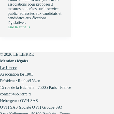
associations pour proposer 3
mesures concrètes sur le service
public, adressées aux candidats et
candidates aux élections
législatives.
Lire la suite
Le
Lierre
s’associe
au
Pacte
d’engagement
© 2026 LE LIERRE
pour
le
Mentions légales
service
Le Lierre
public
Association loi 1901
Président : Raphaël Yven
15 rue de la Bûcherie - 75005 Paris - France
contact@le-lierre.fr
Hébergeur : OVH SAS
OVH SAS (société OVH Groupe SA)
2 rue Kellermann - 59100 Roubaix - France